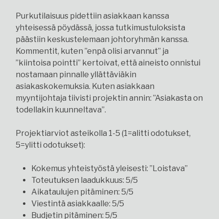
Purkutilaisuus pidettiin asiakkaan kanssa
yhteisessä pöydässä, jossa tutkimustuloksista
päästiin keskustelemaan johtoryhmän kanssa.
Kommentit, kuten ”enpä olisi arvannut” ja
”kiintoisa pointti” kertoivat, että aineisto onnistui
nostamaan pinnalle yllättäviäkin
asiakaskokemuksia. Kuten asiakkaan
myyntijohtaja tiivisti projektin annin: ”Asiakasta on
todellakin kuunneltava”.
Projektiarviot asteikolla 1-5 (1=alitti odotukset,
5=ylitti odotukset):
Kokemus yhteistyöstä yleisesti: ”Loistava”
Toteutuksen laadukkuus: 5/5
Aikataulujen pitäminen: 5/5
Viestintä asiakkaalle: 5/5
Budjetin pitäminen: 5/5