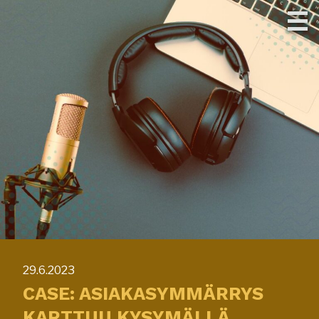
Skip
to
content
29.6.2023
CASE: ASIAKASYMMÄRRYS
KARTTUU KYSYMÄLLÄ