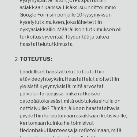
kysymyspatteriston, jotka sparrattiin
asiakkaan kanssa. Lisäksi suunnittelimme
Google Formsin pohjalle 10 kysymyksen
kyselytutkimuksen, joka lähetettiin
nykyasiakkaille. Määrällisen tutkimuksen oli
tarkoitus syventää, täydentää ja tukea
haastattelututkimusta.
TOTEUTUS:
Laadulliset haastattelut toteutettiin
etävideoyhteyksin. Haastattelut aloitettiin
yleisistä kysymyksistä: mitä arvostat
palveluntarjoajissa, mikä ratkaisee
ostopäätöksissäsi, mitä odotuksia sinulla on
nettisivuille? Tämän jälkeen haastateltavia
pyydettiin kirjautumaan asiakkaan kotisivuille,
kertomaan kuinka he toimisivat
tiedonhakutilanteessa ja refletoimaan, mitä