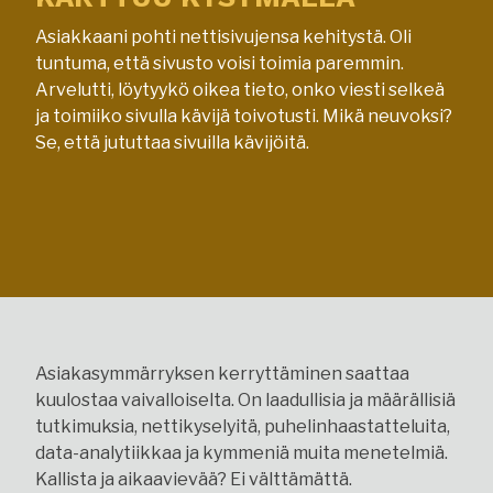
Asiakkaani pohti nettisivujensa kehitystä. Oli
tuntuma, että sivusto voisi toimia paremmin.
Arvelutti, löytyykö oikea tieto, onko viesti selkeä
ja toimiiko sivulla kävijä toivotusti. Mikä neuvoksi?
Se, että jututtaa sivuilla kävijöitä.
Asiakasymmärryksen kerryttäminen saattaa
kuulostaa vaivalloiselta. On laadullisia ja määrällisiä
tutkimuksia, nettikyselyitä, puhelinhaastatteluita,
data-analytiikkaa ja kymmeniä muita menetelmiä.
Kallista ja aikaavievää? Ei välttämättä.