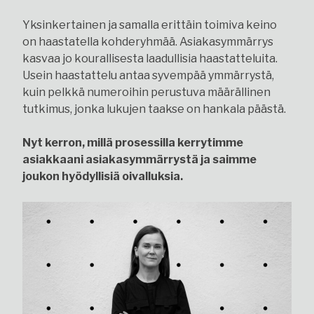
Yksinkertainen ja samalla erittäin toimiva keino
on haastatella kohderyhmää. Asiakasymmärrys
kasvaa jo kourallisesta laadullisia haastatteluita.
Usein haastattelu antaa syvempää ymmärrystä,
kuin pelkkä numeroihin perustuva määrällinen
tutkimus, jonka lukujen taakse on hankala päästä.
Nyt kerron, millä prosessilla kerrytimme
asiakkaani asiakasymmärrystä ja saimme
joukon hyödyllisiä oivalluksia.