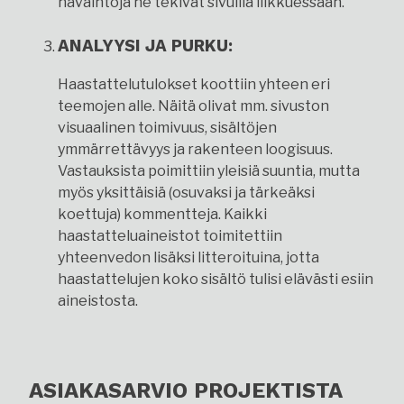
havaintoja he tekivät sivuilla liikkuessaan.
ANALYYSI JA PURKU:
Haastattelutulokset koottiin yhteen eri
teemojen alle. Näitä olivat mm. sivuston
visuaalinen toimivuus, sisältöjen
ymmärrettävyys ja rakenteen loogisuus.
Vastauksista poimittiin yleisiä suuntia, mutta
myös yksittäisiä (osuvaksi ja tärkeäksi
koettuja) kommentteja. Kaikki
haastatteluaineistot toimitettiin
yhteenvedon lisäksi litteroituina, jotta
haastattelujen koko sisältö tulisi elävästi esiin
aineistosta.
ASIAKASARVIO PROJEKTISTA