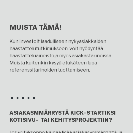
MUISTA TÄMÄ!
Kun investoit laadulliseen nykyasiakkaiden
haastattelututkimukseen, voit hyödyntää
haastatteluaineistoja myös asiakastarinoissa.
Muista kuitenkin kysyä etukäteen lupa
referenssitarinoiden tuottamiseen.
ASIAKASMMÄRRYSTÄ KICK-STARTIKSI
KOTISIVU- TAI KEHITYSPROJEKTIIN?
Jos yrityksenne kaipaa lisää asiakasymmärrystä, ja