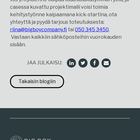
casessa kuvattu projektimalli voisi toimia
kehitystyönne kaipaamana kick-startina, ota
yhteyttä ja pyydä tarjous toteutuksesta:
riina@bigboycompany.fi
tai
050 345 3450
.
Vastaan kaikkiin sähköposteihin vuorokauden
sisään.
JAA JULKAISU:
Takaisin blogiin