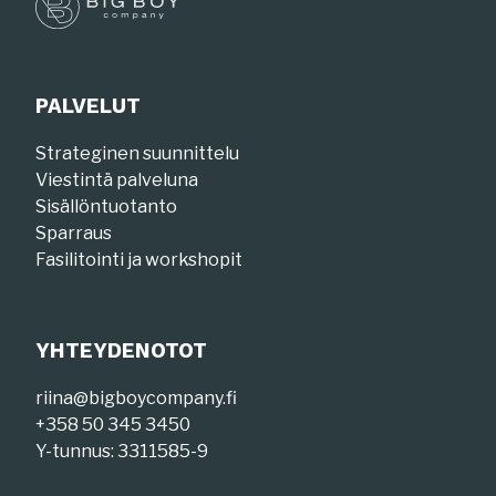
PALVELUT
Strateginen suunnittelu
Viestintä palveluna
Sisällöntuotanto
Sparraus
Fasilitointi ja workshopit
YHTEYDENOTOT
riina@bigboycompany.fi
+358 50 345 3450
Y-tunnus: 3311585-9