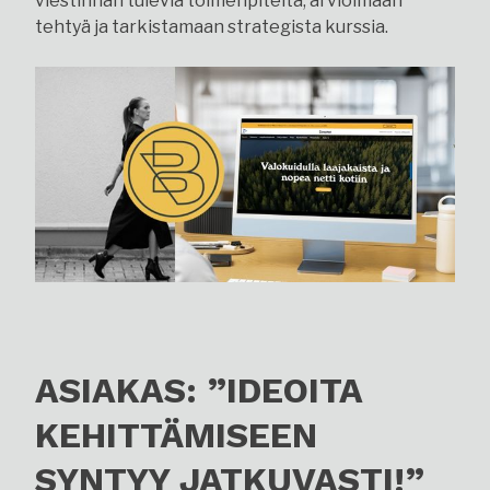
viestinnän tulevia toimenpiteitä, arvioimaan
tehtyä ja tarkistamaan strategista kurssia.
ASIAKAS: ”IDEOITA
KEHITTÄMISEEN
SYNTYY JATKUVASTI!”