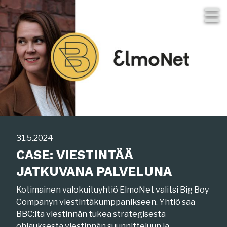
Skip
to
content
31.5.2024
CASE: VIESTINTÄÄ
JATKUVANA PALVELUNA
Kotimainen valokuituyhtiö ElmoNet valitsi Big Boy
Companyn viestintäkumppanikseen. Yhtiö saa
BBC:lta viestinnän tukea strategisesta
ohjauksesta viestinnän suunnitteluun ja