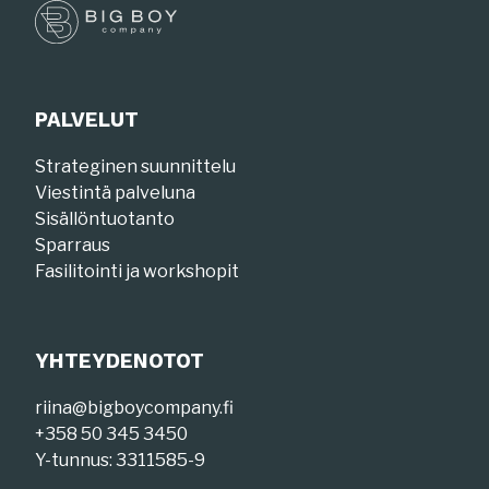
PALVELUT
Strateginen suunnittelu
Viestintä palveluna
Sisällöntuotanto
Sparraus
Fasilitointi ja workshopit
YHTEYDENOTOT
riina@bigboycompany.fi
+358 50 345 3450
Y-tunnus: 3311585-9