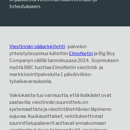
toteutukseen.
Viestinnän pääarkkitehti
-palvelun
yhteistyösopimus käteltiin
ElmoNetin
ja Big Boy
Companyn välillä tammikuussa 2024. Sopimuksen
myötä BBC tuottaa ElmoNetin viestintä- ja
markkinointipalveluita 1 päivä/viikko-
työaikavarauksella.
Vakiokaista tuo varmuutta, että lisäkädet ovat
saatavilla, viestinnän suunnittelu on
systemaattista ja viestintätehtävien läpimeno
sujuvaa. Kuukausittaiset, veloituksettomat
suunnittelupalaverit auttavat ennakoimaan