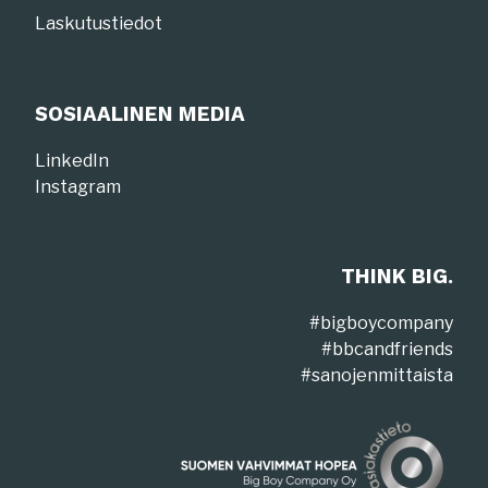
Laskutustiedot
SOSIAALINEN MEDIA
LinkedIn
Instagram
THINK BIG.
#bigboycompany
#bbcandfriends
#sanojenmittaista