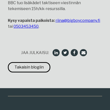
BBC tuo lisäkädet taktiseen viestinnän
tekemiseen 15h/kk-resurssilla.
Kysy vapaista paikoista:
riina@bigboycompany.fi
tai
0503453450
.
JAA JULKAISU:
Takaisin blogiin