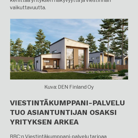
kehittää yrityksen näkyvyyttä ja viestinnän
vaikuttavuutta.
Kuva: DEN Finland Oy
VIESTINTÄKUMPPANI-PALVELU
TUO ASIANTUNTIJAN OSAKSI
YRITYKSEN ARKEA
BBC:n Viestintäkumppani-palvelu tarjoaa