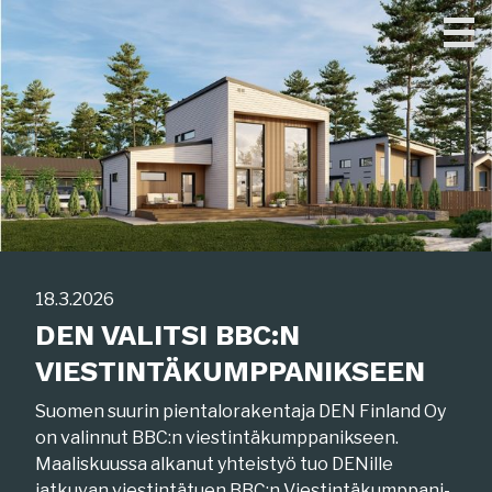
Skip
to
content
18.3.2026
DEN VALITSI BBC:N
VIESTINTÄKUMPPANIKSEEN
Suomen suurin pientalorakentaja DEN Finland Oy
on valinnut BBC:n viestintäkumppanikseen.
Maaliskuussa alkanut yhteistyö tuo DENille
jatkuvan viestintätuen BBC:n Viestintäkumppani-