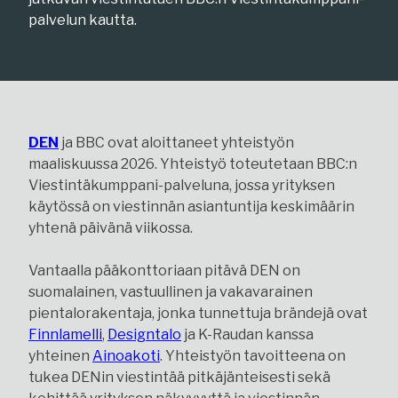
palvelun kautta.
DEN
ja BBC ovat aloittaneet yhteistyön
maaliskuussa 2026. Yhteistyö toteutetaan BBC:n
Viestintäkumppani-palveluna, jossa yrityksen
käytössä on viestinnän asiantuntija keskimäärin
yhtenä päivänä viikossa.
Vantaalla pääkonttoriaan pitävä DEN on
suomalainen, vastuullinen ja vakavarainen
pientalorakentaja, jonka tunnettuja brändejä ovat
Finnlamelli
,
Designtalo
ja K-Raudan kanssa
yhteinen
Ainoakoti
. Yhteistyön tavoitteena on
tukea DENin viestintää pitkäjänteisesti sekä